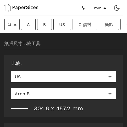
mm
A
B
US
C 信封
攝影
紙張尺寸比較工具
比較
:
US
Arch B
304.8
x
457.2
mm