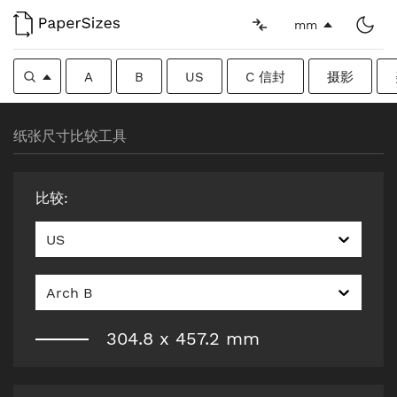
mm
A
B
US
C 信封
摄影
纸张尺寸比较工具
比较
:
US
Arch B
304.8
x
457.2
mm