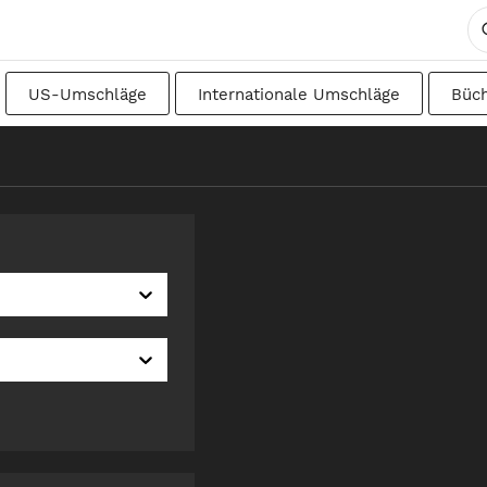
US-Umschläge
Internationale Umschläge
Büc
DIN
Japanisch
Übergangsformate
Schwedisc