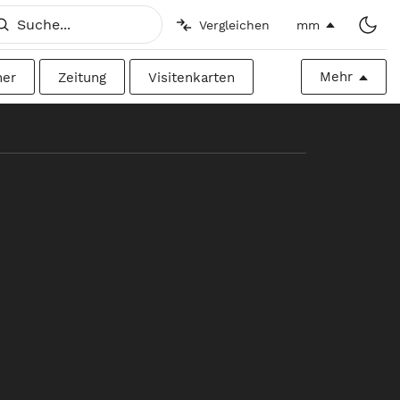
Vergleichen
mm
Mehr
her
Zeitung
Visitenkarten
h
Imperial
Plakatwand