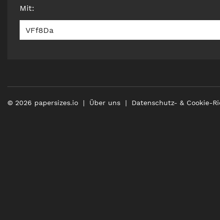
Mit
:
VFf8Da
©
2026
papersizes.io
Über uns
Datenschutz- & Cookie-Ri