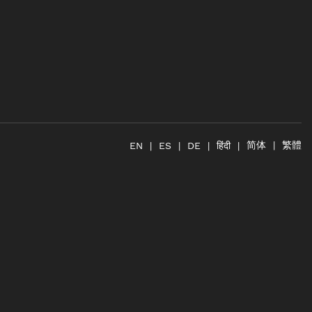
简体
繁體
हिंदी
EN
ES
DE