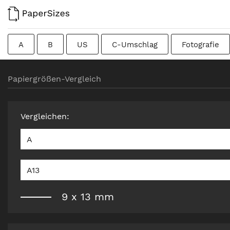
A
B
US
C-Umschlag
Fotografie
Kolumbianisch
Chinesisch
Französisch
Papiergrößen-Vergleich
Rohformat
Kanadisch
Traditionell britisch
Vergleichen
:
A
A13
9
x
13
mm