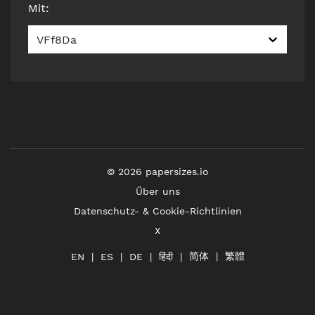
Mit
:
VFf8Da
©
2026
papersizes.io
Über uns
Datenschutz- & Cookie-Richtlinien
X
简体
繁體
हिंदी
EN
ES
DE