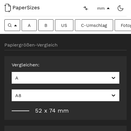
mm
A
B
US
C-Umschlag
Foto
Papiergrößen-Vergleich
Vergleichen
:
A
A8
52
x
74
mm