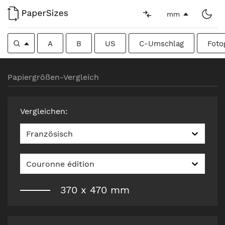
mm
A
B
US
C-Umschlag
Foto
Papiergrößen-Vergleich
Vergleichen
:
Französisch
Couronne édition
370
x
470
mm