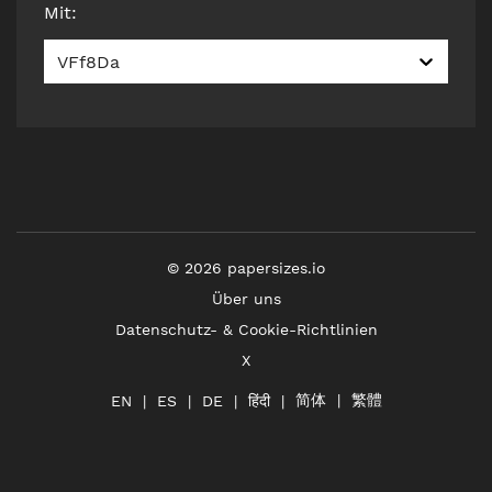
Mit
:
VFf8Da
©
2026
papersizes.io
Über uns
Datenschutz- & Cookie-Richtlinien
X
简体
繁體
हिंदी
EN
ES
DE