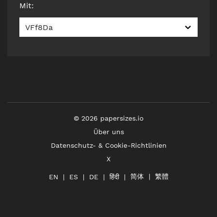
Mit
:
VFf8Da
©
2026
papersizes.io
Über uns
Datenschutz- & Cookie-Richtlinien
X
简体
繁體
हिंदी
EN
ES
DE