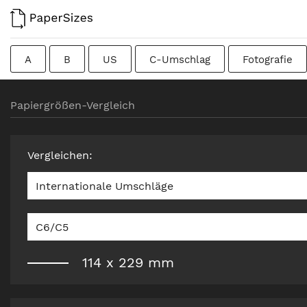
A
B
US
C-Umschlag
Fotografie
Kolumbianisch
Chinesisch
Französisch
Papiergrößen-Vergleich
Rohformat
Kanadisch
Traditionell britisch
Vergleichen
:
Internationale Umschläge
C6/C5
114
x
229
mm