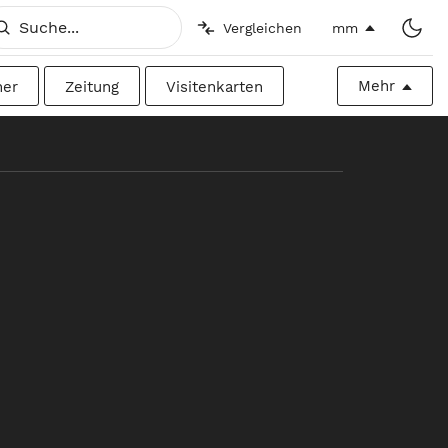
Vergleichen
mm
Mehr
her
Zeitung
Visitenkarten
h
Imperial
Plakatwand