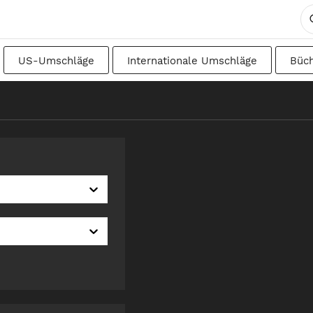
US-Umschläge
Internationale Umschläge
Büc
DIN
Japanisch
Übergangsformate
Schwedisc