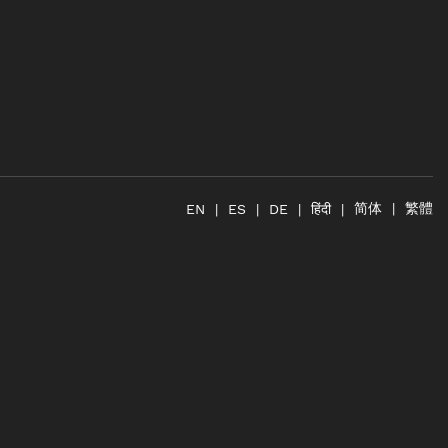
简体
繁體
हिंदी
EN
ES
DE