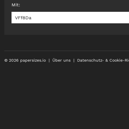
Mit
:
VFf8Da
©
2026
papersizes.io
Über uns
Datenschutz- & Cookie-Ri