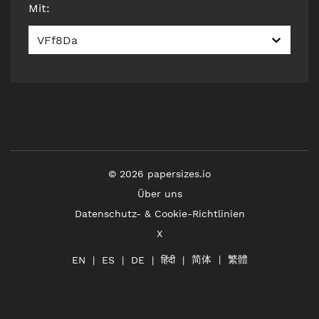
Mit
:
VFf8Da
©
2026
papersizes.io
Über uns
Datenschutz- & Cookie-Richtlinien
X
简体
繁體
हिंदी
EN
ES
DE