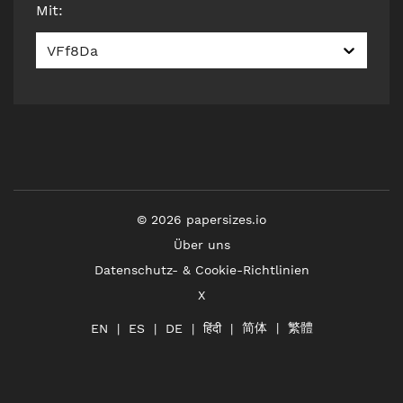
Mit
:
VFf8Da
©
2026
papersizes.io
Über uns
Datenschutz- & Cookie-Richtlinien
X
简体
繁體
हिंदी
EN
ES
DE