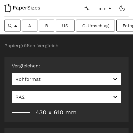
mm
A
B
US
C-Umschlag
Foto
Papiergrößen-Vergleich
Vergleichen
:
Rohformat
RA2
430
x
610
mm