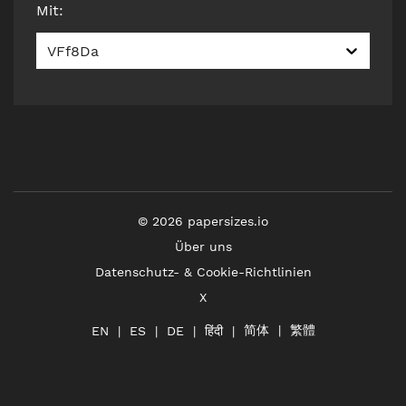
Mit
:
VFf8Da
©
2026
papersizes.io
Über uns
Datenschutz- & Cookie-Richtlinien
X
简体
繁體
हिंदी
EN
ES
DE