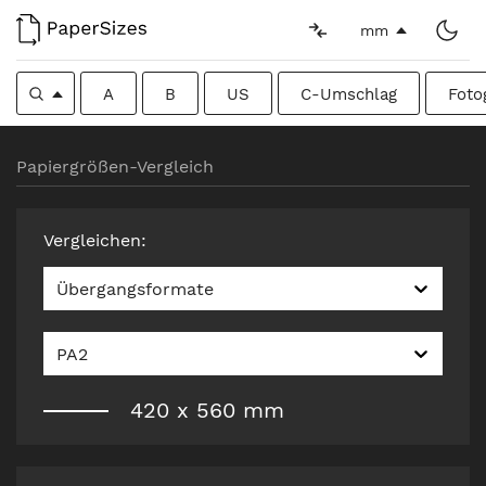
mm
A
B
US
C-Umschlag
Foto
Papiergrößen-Vergleich
Vergleichen
:
Übergangsformate
PA2
420
x
560
mm