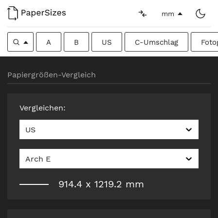
mm
A
B
US
C-Umschlag
Foto
Papiergrößen-Vergleich
Vergleichen
:
US
Arch E
914.4
x
1219.2
mm