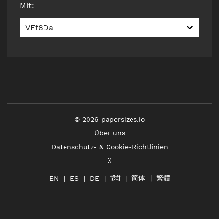
Mit
:
VFf8Da
©
2026
papersizes.io
Über uns
Datenschutz- & Cookie-Richtlinien
X
简体
繁體
हिंदी
EN
ES
DE