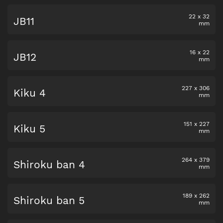
22
x
32
JB11
mm
16
x
22
JB12
mm
227
x
306
Kiku 4
mm
151
x
227
Kiku 5
mm
264
x
379
Shiroku ban 4
mm
189
x
262
Shiroku ban 5
mm