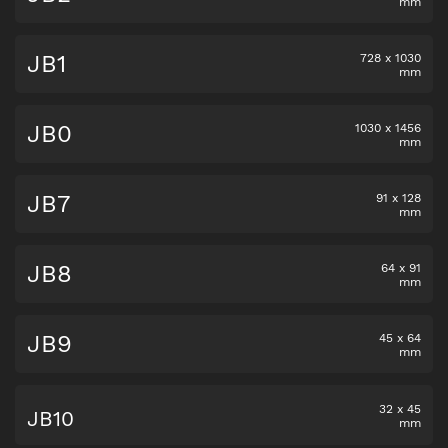
mm
JB1
728
x
1030
mm
JB0
1030
x
1456
mm
JB7
91
x
128
mm
JB8
64
x
91
mm
JB9
45
x
64
mm
32
x
45
JB10
mm