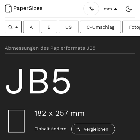
mm
A
B
US
C-Umschlag
Foto
Abmessungen des Papierformats JB5
JB5
182
x
257
mm
Einheit ändern
Vergleichen