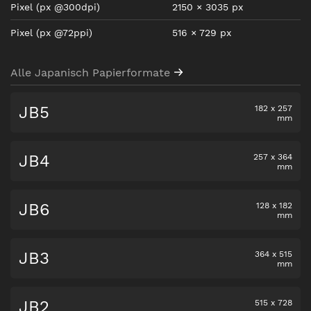
Pixel
(px @300dpi)
2150
×
3035
px
Pixel
(px @72ppi)
516
×
729
px
Alle Japanisch Papierformate
JB5
182
x
257
mm
JB4
257
x
364
mm
JB6
128
x
182
mm
JB3
364
x
515
mm
JB2
515
x
728