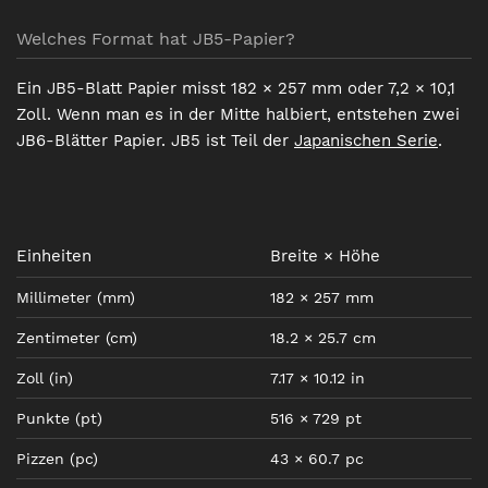
Welches Format hat JB5-Papier?
Ein JB5-Blatt Papier misst 182 × 257 mm oder 7,2 × 10,1
Zoll. Wenn man es in der Mitte halbiert, entstehen zwei
JB6-Blätter Papier. JB5 ist Teil der
Japanischen Serie
.
Einheiten
Breite × Höhe
Millimeter
(mm)
182
×
257
mm
Zentimeter
(cm)
18.2
×
25.7
cm
Zoll
(in)
7.17
×
10.12
in
Punkte
(pt)
516
×
729
pt
Pizzen
(pc)
43
×
60.7
pc