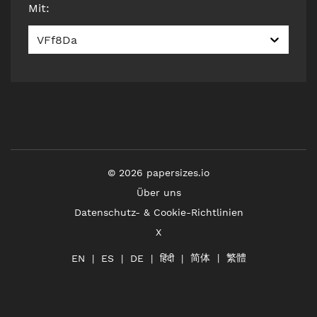
Mit
:
VFf8Da
©
2026
papersizes.io
Über uns
Datenschutz- & Cookie-Richtlinien
X
简体
繁體
हिंदी
EN
ES
DE