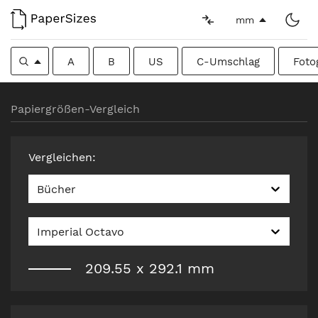
mm
A
B
US
C-Umschlag
Foto
Papiergrößen-Vergleich
Vergleichen
:
Bücher
Imperial Octavo
209.55
x
292.1
mm