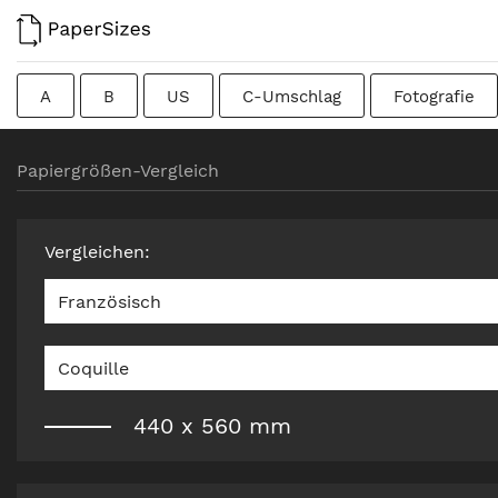
A
B
US
C-Umschlag
Fotografie
Kolumbianisch
Chinesisch
Französisch
Papiergrößen-Vergleich
Rohformat
Kanadisch
Traditionell britisch
Vergleichen
:
Französisch
Coquille
440
x
560
mm