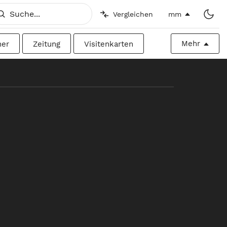
Vergleichen
mm
Mehr
her
Zeitung
Visitenkarten
h
Imperial
Plakatwand