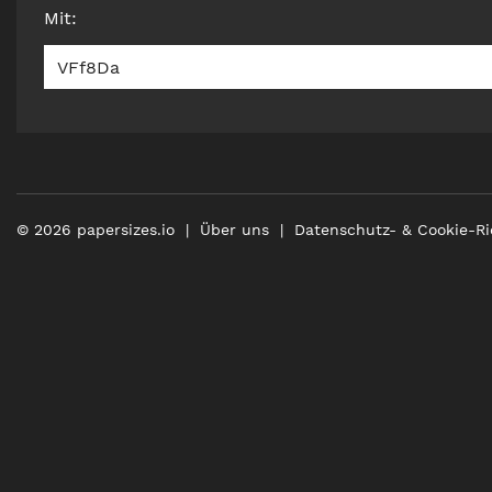
Mit
:
VFf8Da
©
2026
papersizes.io
Über uns
Datenschutz- & Cookie-Ri