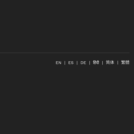
简体
繁體
हिंदी
EN
ES
DE