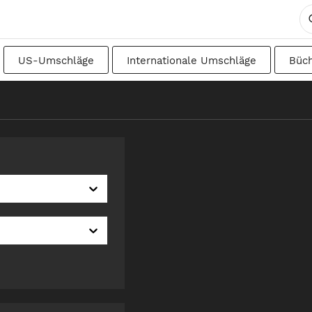
US-Umschläge
Internationale Umschläge
Büc
DIN
Japanisch
Übergangsformate
Schwedisc