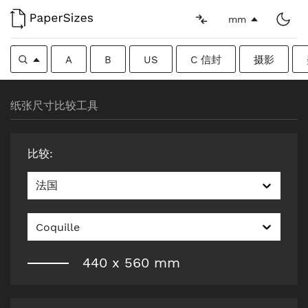
mm
A
B
US
C 信封
摄影
纸张尺寸比较工具
比较
:
法国
Coquille
440
x
560
mm