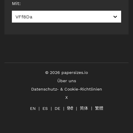
Mit
:
VFf8Da
©
2026
papersizes.io
Über uns
Datenschutz- & Cookie-Richtlinien
X
简体
繁體
हिंदी
EN
ES
DE