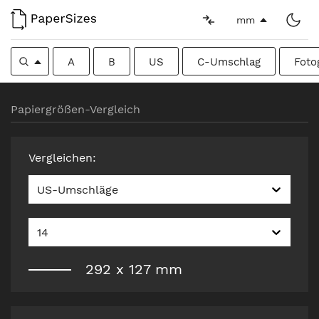
mm
A
B
US
C-Umschlag
Foto
Papiergrößen-Vergleich
Vergleichen
:
US-Umschläge
14
292
x
127
mm