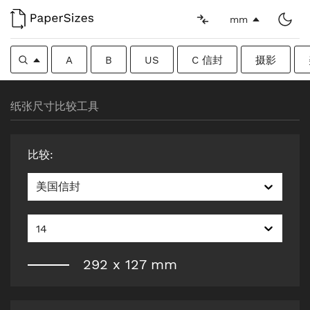
mm
A
B
US
C 信封
摄影
纸张尺寸比较工具
比较
:
美国信封
14
292
x
127
mm