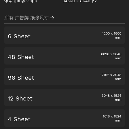
像素
(px @72ppi)
34560
×
8640
px
所有 广告牌 纸张尺寸
1200
x
1800
6 Sheet
mm
6096
x
3048
48 Sheet
mm
12192
x
3048
96 Sheet
mm
3048
x
1524
12 Sheet
mm
1016
x
1524
4 Sheet
mm