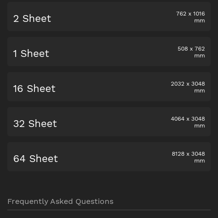
762
x
1016
2 Sheet
mm
508
x
762
1 Sheet
mm
2032
x
3048
16 Sheet
mm
4064
x
3048
32 Sheet
mm
8128
x
3048
64 Sheet
mm
Frequently Asked Questions