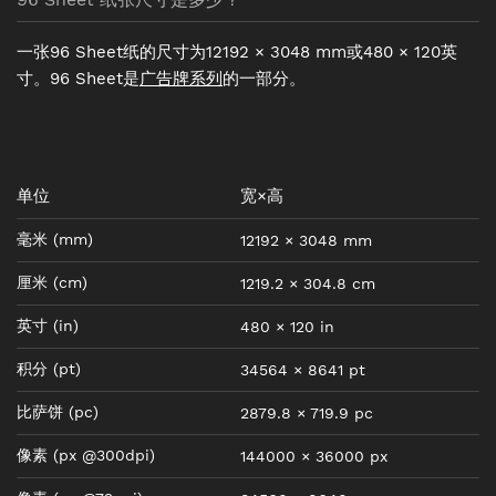
一张96 Sheet纸的尺寸为12192 × 3048 mm或480 × 120英
寸。96 Sheet是
广告牌系列
的一部分。
单位
宽×高
毫米
(mm)
12192
×
3048
mm
厘米
(cm)
1219.2
×
304.8
cm
英寸
(in)
480
×
120
in
积分
(pt)
34564
×
8641
pt
比萨饼
(pc)
2879.8
×
719.9
pc
像素
(px @300dpi)
144000
×
36000
px