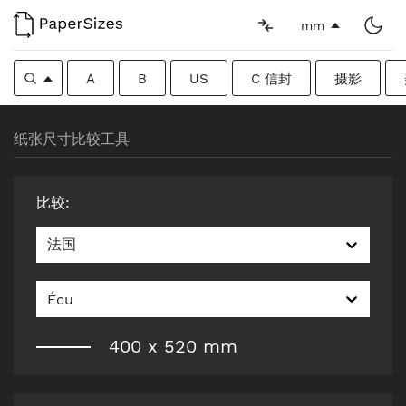
mm
A
B
US
C 信封
摄影
纸张尺寸比较工具
比较
:
法国
Écu
400
x
520
mm