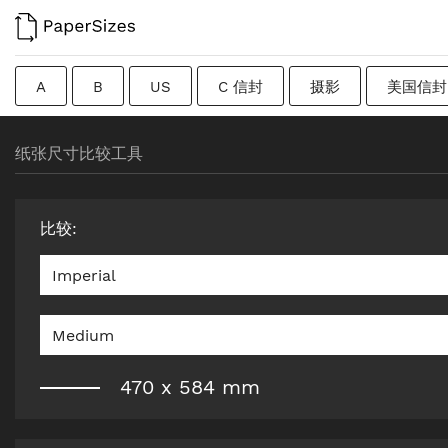
A
B
US
C 信封
摄影
美国信封
过渡尺寸
瑞典
Imperial
广告牌
原纸
纸张尺寸比较工具
比较
:
Imperial
Medium
470
x
584
mm