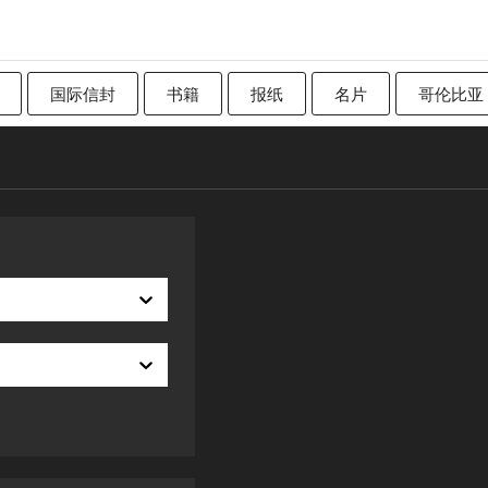
国际信封
书籍
报纸
名片
哥伦比亚
加拿大
传统英国