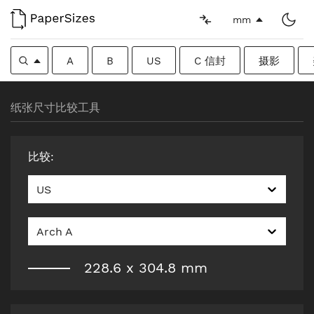
mm
A
B
US
C 信封
摄影
纸张尺寸比较工具
比较
:
US
Arch A
228.6
x
304.8
mm