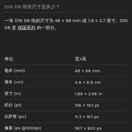
DIN D8 纸张尺寸是多少？
一张 DIN D8 纸的尺寸为 48 × 68 mm 或 1.9 × 2.7 英寸。DIN
D8 是
德国系列
的一部分。
单位
宽×高
毫米
(mm)
48
×
68
mm
厘米
(cm)
4.8
×
6.8
cm
英寸
(in)
1.89
×
2.68
in
积分
(pt)
136
×
193
pt
比萨饼
(pc)
11.3
×
16.1
pc
像素
(px @300dpi)
567
×
803
px