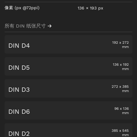
像素
(px @72ppi)
136
×
193
px
所有 DIN 纸张尺寸
192
x
272
DIN D4
mm
136
x
192
DIN D5
mm
272
x
385
DIN D3
mm
96
x
136
DIN D6
mm
385
x
545
DIN D2
mm