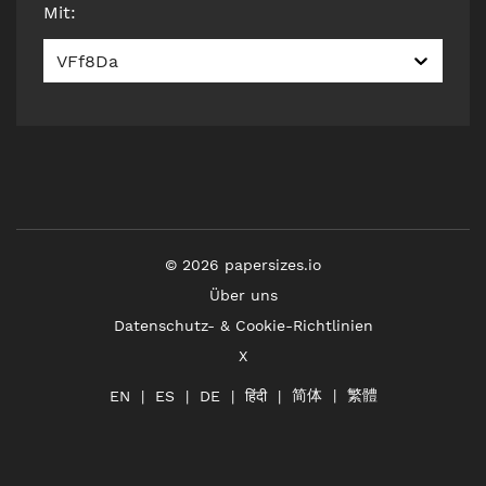
Mit
:
VFf8Da
©
2026
papersizes.io
Über uns
Datenschutz- & Cookie-Richtlinien
X
简体
繁體
हिंदी
EN
ES
DE