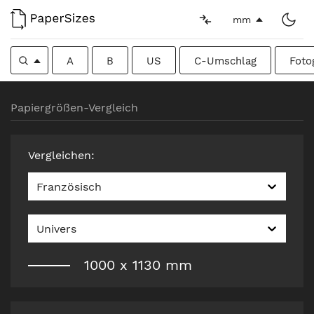
mm
A
B
US
C-Umschlag
Foto
Papiergrößen-Vergleich
Vergleichen
:
Französisch
Univers
1000
x
1130
mm