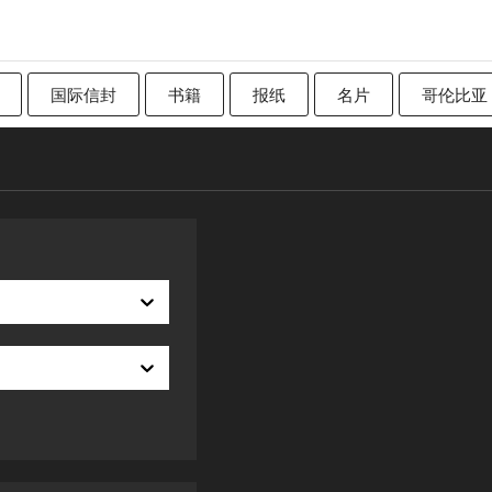
国际信封
书籍
报纸
名片
哥伦比亚
加拿大
传统英国