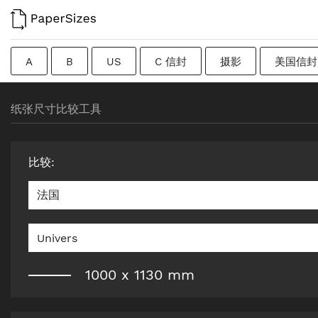
A
B
US
C 信封
摄影
美国信封
过渡尺寸
瑞典
Imperial
广告牌
原纸
纸张尺寸比较工具
比较
:
法国
Univers
1000
x
1130
mm