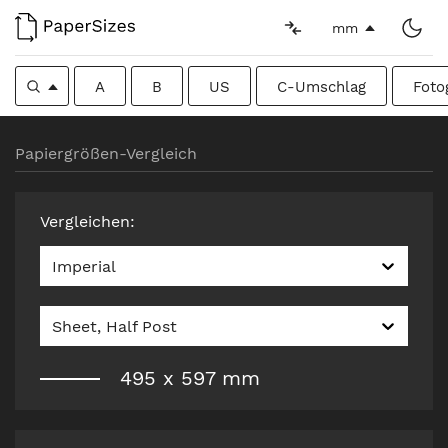
mm
A
B
US
C-Umschlag
Foto
Papiergrößen-Vergleich
Vergleichen
:
Imperial
Sheet, Half Post
495
x
597
mm