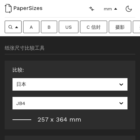
mm
A
B
US
C 信封
摄影
纸张尺寸比较工具
比较
:
日本
JB4
257
x
364
mm