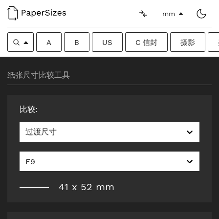
mm
A
B
US
C 信封
摄影
纸张尺寸比较工具
比较
:
过渡尺寸
F9
41
x
52
mm